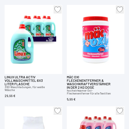
LINUX ULTRA ACTIV
MÄC OXI
VOLLWASCHMITTEL 6X3
FLECKENENTFERNER &
LITER FLASCHE
WASCHKRAFTVERSTÄRKER
360 Waschladungen, für weiße
IN DER 2 KG DOSE
Wäsche
hochwirksamer Oxi-
Fleckenentferner für alle Textilien
29,99 €
5,99 €