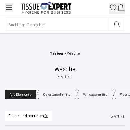
/
Reinigen
Wäsche
Wäsche
6
Artikel
/
/
/
Alle Elemente
Colorwaschmittel
Vollwaschmittel
Fleck
Filtern und sortieren
6
Artikel