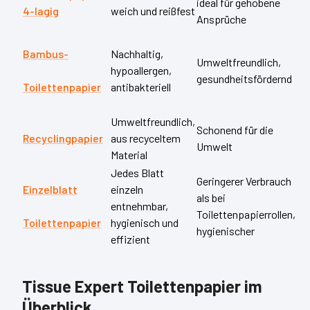
ideal für gehobene
4-lagig
weich und reißfest
Ansprüche
Bambus-
Nachhaltig,
Umweltfreundlich,
hypoallergen,
gesundheitsfördernd
Toilettenpapier
antibakteriell
Umweltfreundlich,
Schonend für die
Recyclingpapier
aus recyceltem
Umwelt
Material
Jedes Blatt
Geringerer Verbrauch
Einzelblatt
einzeln
als bei
entnehmbar,
Toilettenpapierrollen,
Toilettenpapier
hygienisch und
hygienischer
effizient
Tissue Expert Toilettenpapier im
Überblick