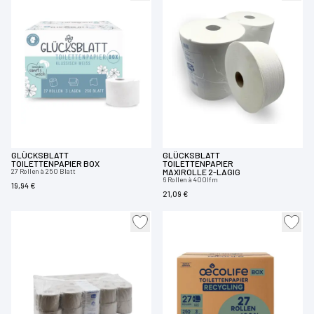
GLÜCKSBLATT
GLÜCKSBLATT
TOILETTENPAPIER BOX
TOILETTENPAPIER
27 Rollen à 250 Blatt
MAXIROLLE 2-LAGIG
6 Rollen à 400lfm
19,94 €
21,09 €