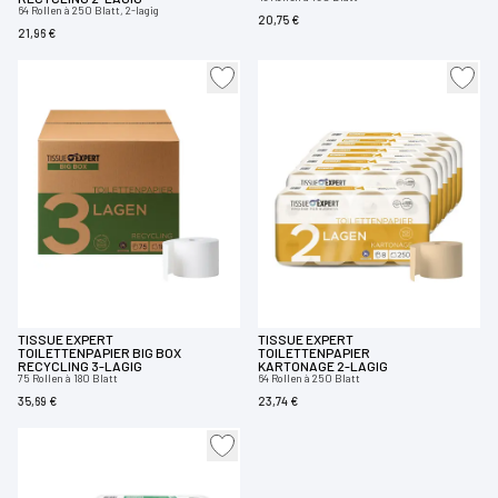
64 Rollen à 250 Blatt, 2-lagig
20,75 €
21,96 €
TISSUE EXPERT
TISSUE EXPERT
TOILETTENPAPIER BIG BOX
TOILETTENPAPIER
RECYCLING 3-LAGIG
KARTONAGE 2-LAGIG
75 Rollen à 180 Blatt
64 Rollen à 250 Blatt
35,69 €
23,74 €