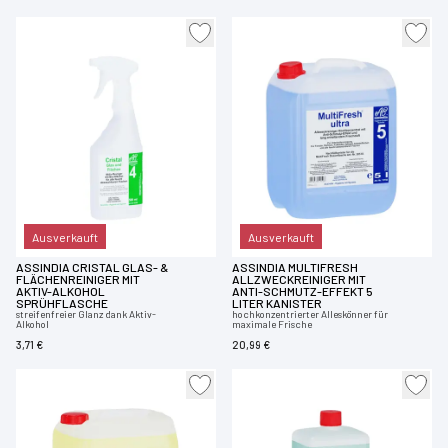
Ausverkauft
Ausverkauft
ASSINDIA CRISTAL GLAS- &
ASSINDIA MULTIFRESH
FLÄCHENREINIGER MIT
ALLZWECKREINIGER MIT
AKTIV-ALKOHOL
ANTI-SCHMUTZ-EFFEKT 5
SPRÜHFLASCHE
LITER KANISTER
streifenfreier Glanz dank Aktiv-
hochkonzentrierter Alleskönner für
Alkohol
maximale Frische
3,71 €
20,99 €