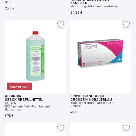
Haut
KANISTER
klinisch geprüfte Handdesinfektion
2,78 €
24,28 €
Ausverkauft
ASSINDIA
EINWEGHANDSCHUH
GESCHIRRSPÜLMITTEL
GRÖSSE M, KOBALTBLAU
ULTRA
praktischer Nitril-Handschuh in
Größe M
1000 ml, mit Aktiv-Fettlöser und
Hautschutz
40,00 €
6,75 €