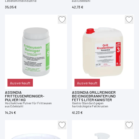
Lebensmittelindustrie
aus Edelstahl
35,05 €
42,73 €
Ausverkauft
Ausverkauft
ASSINDIA
ASSINDIA GRILLREINIGER
FRITTEUSENREINIGER-
BEI EINGEBRANNTEM UND
PULVER 1 KG
FETT 5 LITER KANISTER
Hochaktives Pulver für Fritteusen
Gastro-Standard gegen
aus Edelstahl
hartnäckigste Fettkrusten
14,24 €
41,23 €