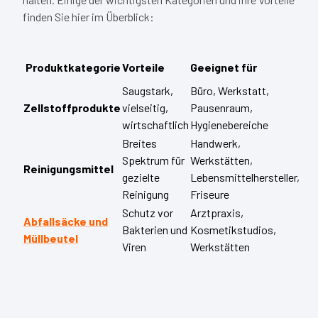
finden Sie hier im Überblick:
Produktkategorie
Vorteile
Geeignet für
Saugstark,
Büro, Werkstatt,
Zellstoffprodukte
vielseitig,
Pausenraum,
wirtschaftlich
Hygienebereiche
Breites
Handwerk,
Spektrum für
Werkstätten,
Reinigungsmittel
gezielte
Lebensmittelhersteller,
Reinigung
Friseure
Schutz vor
Arztpraxis,
Abfallsäcke und
Bakterien und
Kosmetikstudios,
Müllbeutel
Viren
Werkstätten