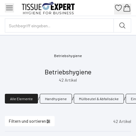
Betriebshygiene
Betriebshygiene
42
Artikel
/
/
/
Alle Elemente
Handhygiene
Müllbeutel & Abfallsäcke
Ei
Filtern und sortieren
42
Artikel