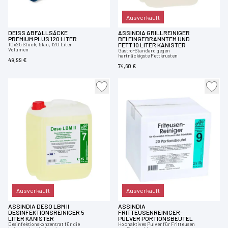
Ausverkauft
DEISS ABFALLSÄCKE
ASSINDIA GRILLREINIGER
PREMIUM PLUS 120 LITER
BEI EINGEBRANNTEM UND
10x25 Stück, blau, 120 Liter
FETT 10 LITER KANISTER
Volumen
Gastro-Standard gegen
hartnäckigste Fettkrusten
49,99 €
74,60 €
Ausverkauft
Ausverkauft
ASSINDIA DESO LBM II
ASSINDIA
DESINFEKTIONSREINIGER 5
FRITTEUSENREINIGER-
LITER KANISTER
PULVER PORTIONSBEUTEL
Desinfektionskonzentrat für die
Hochaktives Pulver für Fritteusen