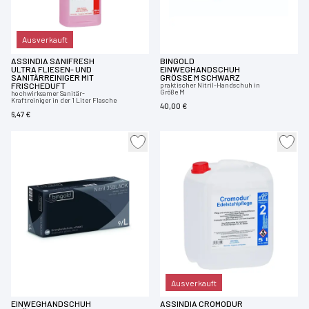
Ausverkauft
ASSINDIA SANIFRESH
BINGOLD
ULTRA FLIESEN- UND
EINWEGHANDSCHUH
SANITÄRREINIGER MIT
GRÖSSE M SCHWARZ
FRISCHEDUFT
praktischer Nitril-Handschuh in
Größe M
hochwirksamer Sanitär-
Kraftreiniger in der 1 Liter Flasche
40,00 €
6,47 €
Ausverkauft
EINWEGHANDSCHUH
ASSINDIA CROMODUR