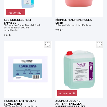
Ausverkauft
ASSINDIA DESOFEKT
KÜHN SEIFENCREME ROSÉ 5
EXPRESS
LITER
60 Sekunden Spray-Desinfektion in
Flüssigseife im Nachfüll-Kanister
der handlichen 500 ml
Sprühflasche
17,99 €
7,68 €
Ausverkauft
TISSUE EXPERT HYGIENE
ASSINDIA DESO HD
TOWEL WEISS
ANTIBAKTERIELLER
50 Tücher, 24x34 cm, sanft zur
HANDREINIGER 5 LITER