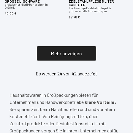
GRÖSSE L, SCHWARZ
EDELSTAHLPFLEGE 5 LITER
praktischer Nitril-Handschuh in
KANISTER
Größe L
hochwertige Edelstahlpflege für
professionelle Anwendungen
40,00 €
92,78 €
Mehr anzeigen
Es werden 24 von 42 angezeigt
Haushaltswaren in Großpackungen bieten für
Unternehmen und Handwerksbetriebe
klare Vorteile:
Sie sparen Zeit beim Nachbestellen und sind vor allem
kosteneffizient. Von Reinigungsmitteln, über
Zellstoffprodukte oder Desinfektionsmittel – mit
Großpackungen sorgen Sie in Ihrem Unternehmen dafür,