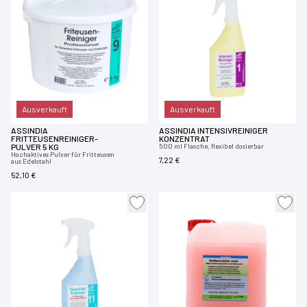
Ausverkauft
Ausverkauft
ASSINDIA
ASSINDIA INTENSIVREINIGER
FRITTEUSENREINIGER-
KONZENTRAT
PULVER 5 KG
500 ml Flasche, flexibel dosierbar
Hochaktives Pulver für Fritteusen
7,22 €
aus Edelstahl
52,10 €