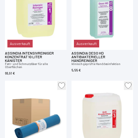
Ausverkauft
Ausverkauft
ASSINDIA INTENSIVREINIGER
ASSINDIA DESO HD
KONZENTRAT 10 LITER
ANTIBAKTERIELLER
KANISTER
HANDREINIGER
Fett- und Schmutzlöser für alle
klinisch geprüfte Handdesinfektion
Oberflächen
5,55 €
66,91 €