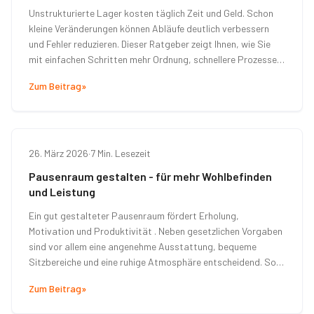
Unstrukturierte Lager kosten täglich Zeit und Geld. Schon
kleine Veränderungen können Abläufe deutlich verbessern
und Fehler reduzieren. Dieser Ratgeber zeigt Ihnen, wie Sie
mit einfachen Schritten mehr Ordnung, schnellere Prozesse
und eine effizientere Lagerorganisation erreichen.
Zum Beitrag
»
26. März 2026
·
7 Min. Lesezeit
Pausenraum gestalten - für mehr Wohlbefinden
und Leistung
Ein gut gestalteter Pausenraum fördert Erholung,
Motivation und Produktivität . Neben gesetzlichen Vorgaben
sind vor allem eine angenehme Ausstattung, bequeme
Sitzbereiche und eine ruhige Atmosphäre entscheidend. So
steigert er das Wohlbefinden der Mitarbeiter und verbessert
Zum Beitrag
»
das Arbeitsklima.