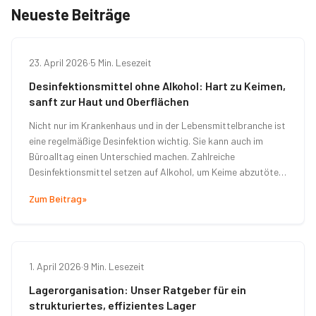
Neueste Beiträge
23. April 2026
·
5 Min. Lesezeit
Desinfektionsmittel ohne Alkohol: Hart zu Keimen,
sanft zur Haut und Oberflächen
Nicht nur im Krankenhaus und in der Lebensmittelbranche ist
eine regelmäßige Desinfektion wichtig. Sie kann auch im
Büroalltag einen Unterschied machen. Zahlreiche
Desinfektionsmittel setzen auf Alkohol, um Keime abzutöten
– mit Folgen für die Haut, Oberflächen sowie für die Umwelt.
Zum Beitrag
»
Überzeugen Sie sich von einer schonenden wie auch
verträglichen Alternative für Ihr Unternehmen:
Desinfektionsmittel ohne Alkohol.
1. April 2026
·
9 Min. Lesezeit
Lagerorganisation: Unser Ratgeber für ein
strukturiertes, effizientes Lager